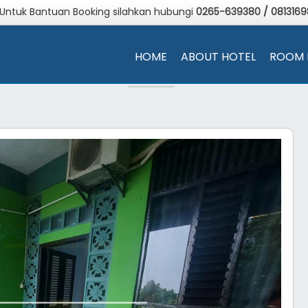
 Untuk Bantuan Booking silahkan hubungi
0265-639380
/
081316
HOME
ABOUT HOTEL
ROOM 